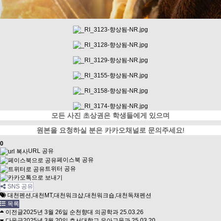
모든 사진 초상권은 학생들에게 있으며
원본을 요청하실 분은 카카오채널로 문의주세요!
0
URL 공유
페이스북 공유
트위터 공유
SNS 공유
대천펜션,대천MT,대천워크샵,대천워크숍,대천독채펜션
목록
이전글
2025년 3월 26일 순천향대 의공학과
25.03.26
다음글
2025년 3월 20일 호서대학교 유아교육과
25.03.20