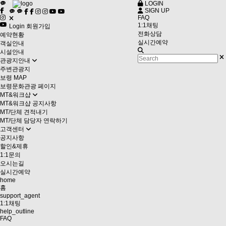
LOGIN
Toggle navigation
SIGN UP
FAQ
1:1채팅
Login
회원가입
전화상담
예약현황
실시간예약
객실안내
시설안내
관광지안내
주변관광지
보령 MAP
보령문화관광 페이지
MT&워크샵
MT&워크샵 공지사항
MT/단체 견적내기
MT/단체 담당자 연락하기
고객센터
공지사항
할인&제휴
1:1문의
오시는길
실시간예약
home
홈
support_agent
1:1채팅
help_outline
FAQ